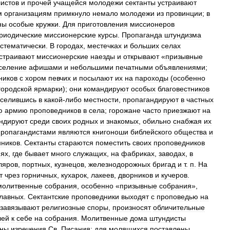
истов
и
прочей
учащейся
молодежи
сектанты
устраивают
м
организациям
примкнуло
немало
молодежи
из
провинции
;
в
ны
особые
кружки
.
Для
приготовления
миссионеров
риодические
миссионерские
курсы
.
Пропаганда
штундизма
стематически
.
В
городах
,
местечках
и
больших
селах
страивают
миссионерские
наезды
и
открывают
«
призывные
селение
афишами
и
небольшими
печатными
объявлениями
;
ников
с
хором
певчих
и
посылают
их
на
пароходы
(
особенно
ородской
ярмарки
);
они
командируют
особых
благовестников
селившись
в
какой
-
либо
местности
,
пропагандируют
в
частных
ю
армию
проповедников
в
села
;
горожане
часто
приезжают
на
ндируют
среди
своих
родных
и
знакомых
,
обильно
снабжая
их
пропагандистами
являются
книгоноши
библейского
общества
и
нников
.
Сектанты
стараются
поместить
своих
проповедников
иях
,
где
бывает
много
служащих
,
на
фабриках
,
заводах
,
в
ляров
,
портных
,
кузнецов
,
железнодорожных
бригад
и
т
.
п
.
На
т
чрез
горничных
,
кухарок
,
лакеев
,
дворников
и
кучеров
.
молитвенные
собрания
,
особенно
«
призывные
собрания
»,
лавных
.
Сектантские
проповедники
выходят
с
проповедью
на
завязывают
религиозные
споры
,
произносят
обличительные
лей
к
себе
на
собрания
.
Молитвенные
дома
штундисты
ны
изречения
Св
.
Писания
;
для
молящихся
поставлены