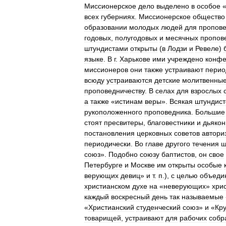
Миссионерское
дело
выделено
в
особое
всех
губерниях
.
Миссионерское
общество
образовании
молодых
людей
для
пропове
годовых
,
полугодовых
и
месячных
пропов
штундистами
открыты
(
в
Лодзи
и
Ревеле
)
языке
.
В
г
.
Харькове
ими
учреждено
конфе
миссионеров
они
также
устраивают
перио
всюду
устраиваются
детские
молитвенны
проповедничеству
.
В
селах
для
взрослых
а
также
«
истинам
веры
».
Всякая
штундист
рукоположенного
проповедника
.
Большие
стоят
пресвитеры
,
благовестники
и
дьяко
постановления
церковных
советов
автори
периодически
.
Во
главе
другого
течения
ш
союз
».
Подобно
союзу
баптистов
,
он
свое
Петербурге
и
Москве
им
открыты
особые
верующих
девиц
»
и
т
.
п
.),
с
целью
объеди
христианском
духе
на
«
неверующих
»
хри
каждый
воскресный
день
так
называемые
«
Христианский
студенческий
союз
»
и
«
Кр
товарищей
,
устраивают
для
рабочих
собр