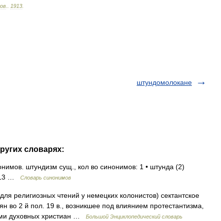
ков
.
.
1913
.
штундомолокане
ругих словарях:
имов. штундизм сущ., кол во синонимов: 1 • штунда (2)
2013 …
Словарь синонимов
 для религиозных чтений у немецких колонистов) сектантское
ян во 2 й пол. 19 в., возникшее под влиянием протестантизма,
иями духовных христиан …
Большой Энциклопедический словарь