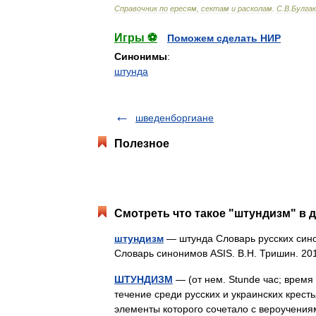
Справочник
по
ересям
,
сектам
и
расколам
.
С
.
В
.
Булга
Игры ⚽
Поможем сделать НИР
Синонимы
:
штунда
шведенборгиане
Полезное
Смотреть что такое "штундизм" в д
штундизм
— штунда Словарь русских синон
Словарь синонимов ASIS. В.Н. Тришин. 
ШТУНДИЗМ
— (от нем. Stunde час; время
течение среди русских и украинских кресть
элементы которого сочетало с вероучен