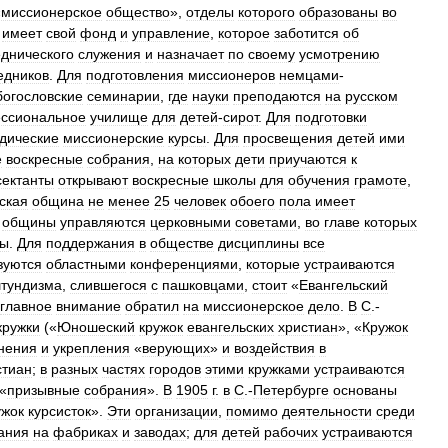
«
миссионерское
общество
»,
отделы
которого
образованы
во
имеет
свой
фонд
и
управление
,
которое
заботится
об
днического
служения
и
назначает
по
своему
усмотрению
едников
.
Для
подготовления
миссионеров
немцами
-
богословские
семинарии
,
где
науки
преподаются
на
русском
ссиональное
училище
для
детей
-
сирот
.
Для
подготовки
дические
миссионерские
курсы
.
Для
просвещения
детей
ими
е
воскресные
собрания
,
на
которых
дети
приучаются
к
сектанты
открывают
воскресные
школы
для
обучения
грамоте
,
ская
община
не
менее
25
человек
обоего
пола
имеет
общины
управляются
церковными
советами
,
во
главе
которых
ны
.
Для
поддержания
в
обществе
дисциплины
все
зуются
областными
конференциями
,
которые
устраиваются
тундизма
,
слившегося
с
пашковцами
,
стоит
«
Евангельский
главное
внимание
обратил
на
миссионерское
дело
.
В
С
.-
кружки
(«
Юношеский
кружок
евангельских
христиан
», «
Кружок
нения
и
укрепления
«
верующих
»
и
воздействия
в
стиан
;
в
разных
частях
городов
этими
кружками
устраиваются
«
призывные
собрания
».
В
1905
г
.
в
С
.-
Петербурге
основаны
ужок
курсисток
».
Эти
организации
,
помимо
деятельности
среди
ания
на
фабриках
и
заводах
;
для
детей
рабочих
устраиваются