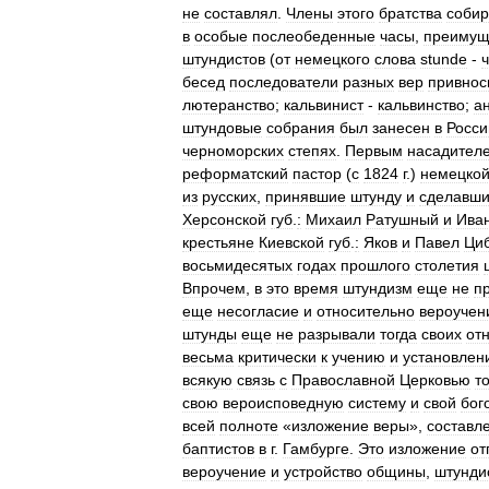
не
составлял
.
Члены
этого
братства
собир
в
особые
послеобеденные
часы
,
преимущ
штундистов
(
от
немецкого
слова
stunde
-
бесед
последователи
разных
вер
привнос
лютеранство
;
кальвинист
-
кальвинство
;
а
штундовые
собрания
был
занесен
в
Росс
черноморских
степях
.
Первым
насадител
реформатский
пастор
(
с
1824
г
.)
немецко
из
русских
,
принявшие
штунду
и
сделавши
Херсонской
губ
.
:
Михаил
Ратушный
и
Ива
крестьяне
Киевской
губ
.
:
Яков
и
Павел
Ци
восьмидесятых
годах
прошлого
столетия
Впрочем
,
в
это
время
штундизм
еще
не
п
еще
несогласие
и
относительно
вероучен
штунды
еще
не
разрывали
тогда
своих
от
весьма
критически
к
учению
и
установлен
всякую
связь
с
Православной
Церковью
т
свою
вероисповедную
систему
и
свой
бог
всей
полноте
«
изложение
веры
»,
составл
баптистов
в
г
.
Гамбурге
.
Это
изложение
от
вероучение
и
устройство
общины
,
штунди