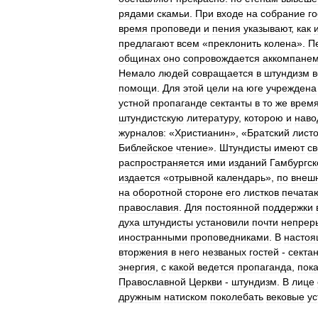
рядами
скамьи
.
При
входе
на
собрание
г
время
проповеди
и
пения
указывают
,
как
предлагают
всем
«
преклонить
колена
».
П
общинах
оно
сопровождается
аккомпане
Немало
людей
совращается
в
штундизм
в
помощи
.
Для
этой
цели
на
юге
учреждена
устной
пропаганде
сектанты
в
то
же
врем
штундистскую
литературу
,
которою
и
наво
журналов:
«
Христианин
», «
Братский
листо
Библейское
чтение
».
Штундисты
имеют
св
распространяется
ими
изданий
Гамбургск
издается
«
отрывной
календарь
»,
по
внеш
на
оборотной
стороне
его
листков
печата
православия
.
Для
постоянной
поддержки
духа
штундисты
установили
почти
непрер
иностранными
проповедниками
.
В
насто
вторжения
в
него
незваных
гостей
-
секта
энергия
,
с
какой
ведется
пропаганда
,
пок
Православной
Церкви
-
штундизм
.
В
лице
дружным
натиском
поколебать
вековые
ус