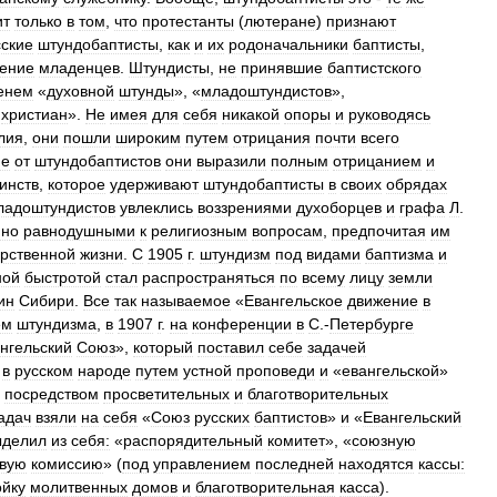
ит
только
в
том
,
что
протестанты
(
лютеране
)
признают
сские
штундобаптисты
,
как
и
их
родоначальники
баптисты
,
ение
младенцев
.
Штундисты
,
не
принявшие
баптистского
енем
«
духовной
штунды
», «
младоштундистов
»,
христиан
».
Не
имея
для
себя
никакой
опоры
и
руководясь
лия
,
они
пошли
широким
путем
отрицания
почти
всего
ие
от
штундобаптистов
они
выразили
полным
отрицанием
и
инств
,
которое
удерживают
штундобаптисты
в
своих
обрядах
ладоштундистов
увлеклись
воззрениями
духоборцев
и
графа
Л
.
нно
равнодушными
к
религиозным
вопросам
,
предпочитая
им
арственной
жизни
.
С
1905
г
.
штундизм
под
видами
баптизма
и
ной
быстротой
стал
распространяться
по
всему
лицу
земли
ин
Сибири
.
Все
так
называемое
«
Евангельское
движение
в
ем
штундизма
,
в
1907
г
.
на
конференции
в
С
.-
Петербурге
нгельский
Союз
»,
который
поставил
себе
задачей
в
русском
народе
путем
устной
проповеди
и
«
евангельской
»
посредством
просветительных
и
благотворительных
адач
взяли
на
себя
«
Союз
русских
баптистов
»
и
«
Евангельский
ыделил
из
себя:
«
распорядительный
комитет
», «
союзную
вую
комиссию
» (
под
управлением
последней
находятся
кассы:
ойку
молитвенных
домов
и
благотворительная
касса
).