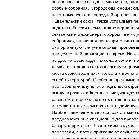
воскресные
школы
.
Для
гимназистов
,
реал
особые
собрания
.
К
городским
юношески
некоторых
пунктах
последней
организова
«
Евангельский
союз
»
также
устраивает
пе
ведется
в
России
весьма
планомерно
и
си
сектантские
миссионеры
с
хором
певчих
у
собрания
»,
оповещая
предварительно
на
они
организуют
летучие
отряды
проповед
при
усиленной
навигации
,
во
время
Нижег
по
два
,
которые
ходят
из
села
в
село
и
,
по
домах
;
из
городов
сектанты
двинули
целу
места
своих
прежних
жительств
и
пропага
своей
литературой
.
Особенно
вредными
проповедники
штундизма
под
видом
стра
всюду:
в
разных
общественных
учрежден
разных
мастерских
,
артелях
столяров
,
ма
интеллигентные
семьи
сектанты
действую
Наибольшим
злом
являются
сектантские
предназначенные
специально
для
правос
базары
и
ярмарки
с
Евангелием
в
руках
и
проповеди
,
а
потом
приглашают
слушате
обставляют
прекрасно:
по
стенам
вывеше