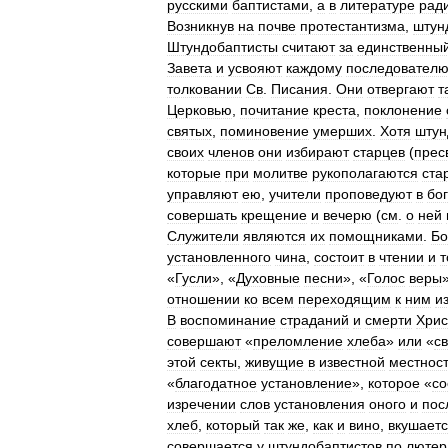
русскими
баптистами
,
а
в
литературе
рад
Возникнув
на
почве
протестантизма
,
штун
Штундобаптисты
считают
за
единственны
Завета
и
усвояют
каждому
последовател
толковании
Св
.
Писания
.
Они
отвергают
т
Церковью
,
почитание
креста
,
поклонение
святых
,
поминовение
умерших
.
Хотя
штун
своих
членов
они
избирают
старцев
(
прес
которые
при
молитве
рукополагаются
ста
управляют
ею
,
учители
проповедуют
в
бо
совершать
крещение
и
вечерю
(
см
.
о
ней
Служители
являются
их
помощниками
.
Бо
установленного
чина
,
состоит
в
чтении
и
т
«
Гусли
», «
Духовные
песни
», «
Голос
веры
отношении
ко
всем
переходящим
к
ним
и
В
воспоминание
страданий
и
смерти
Хрис
совершают
«
преломление
хлеба
»
или
«
с
этой
секты
,
живущие
в
известной
местнос
«
благодатное
установление
»,
которое
«
со
изречении
слов
установления
оного
и
пос
хлеб
,
который
так
же
,
как
и
вино
,
вкушает
совершается
у
штундобаптистов
по
лютер