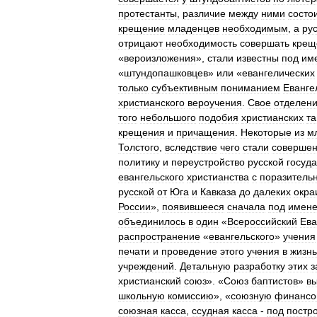
протестанты
,
различие
между
ними
состо
крещение
младенцев
необходимым
,
а
ру
отрицают
необходимость
совершать
крещ
«
вероизложения
»,
стали
известны
под
им
«
штундопашковцев
»
или
«
евангелических
только
субъективным
пониманием
Еванге
христианского
вероучения
.
Свое
отделен
того
небольшого
подобия
христианских
та
крещения
и
причащения
.
Некоторые
из
м
Толстого
,
вследствие
чего
стали
соверше
политику
и
переустройство
русской
госуд
евангельского
христианства
с
поразитель
русской
от
Юга
и
Кавказа
до
далеких
окра
России
»,
появившееся
сначала
под
имен
объединилось
в
один
«
Всероссийский
Ева
распространение
«
евангельского
»
учения
печати
и
проведение
этого
учения
в
жизнь
учреждений
.
Детальную
разработку
этих
з
христианский
союз
». «
Союз
баптистов
»
в
школьную
комиссию
», «
союзную
финансо
союзная
касса
,
ссудная
касса
-
под
постр