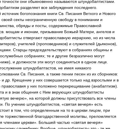
и
точности
они
обыкновенно
называются
штундобаптистами
.
добаптизм
разделяет
все
заблуждения
последнего
.
й
источник
богопознания
книги
Св
.
Писания
Ветхого
и
Нового
ю
своей
секты
неограниченную
свободу
в
понимании
и
аинства
,
обряды
и
посты
,
содержимые
Православной
св
.
мощам
и
иконам
,
призывание
Божьей
Матери
,
ангелов
и
добаптисты
отвергают
православную
иерархию
,
но
из
числа
витеров
),
учителей
(
проповедников
)
и
служителей
(
дьяконов
),
рцами
.
Старцы
председательствуют
в
собраниях
общины
и
гослужебных
собраниях
;
те
и
другие
безразлично
могут
ниже
),
и
должности
эти
могут
соединяться
в
одном
лице
.
гослужение
штундобаптастов
,
не
имея
никакого
олковании
Св
.
Писания
,
а
также
пении
песен
из
их
сборников:
»
и
др
.
Крещение
у
них
совершается
только
над
взрослыми
и
в
з
православия
у
них
положено
перекрещивание
(
анабаптизм
).
та
и
в
знак
общения
с
Ним
верующих
штундобаптисты
вятую
вечерю
»,
на
которой
должны
присутствовать
все
члены
ти
.
По
учению
штундобаптистов
, «
святая
вечеря
»
есть
стоит
в
том
,
что
определенным
на
то
в
церкви
лицом
,
при
ле
торжественной
благодарственной
молитвы
,
преломляется
ся
членами
церкви
».
Большей
частью
«
святая
вечеря
»
анскому
служебнику
.
Вообще
,
штундобаптисты
это
-
те
же