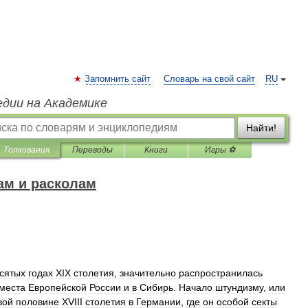
Запомнить сайт
Словарь на свой сайт
RU
едии на Академике
Найти!
Толкования
Переводы
Книги
Игры ⚽
ам и расколам
сятых
годах
XIX
столетия
,
значительно
распространилась
места
Европейской
России
и
в
Сибирь
.
Начало
штундизму
,
или
вой
половине
XVIII
столетия
в
Германии
,
где
он
особой
секты