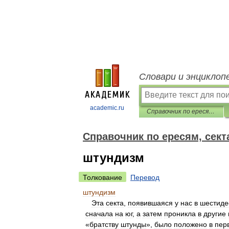
Словари и энциклоп
academic.ru
Справочник по ересям, сектам и расколам
Справочник по ересям, сект
штундизм
Толкование
Перевод
штундизм
Эта
секта
,
появившаяся
у
нас
в
шестиде
сначала
на
юг
,
а
затем
проникла
в
другие
«
братству
штунды
»,
было
положено
в
пер