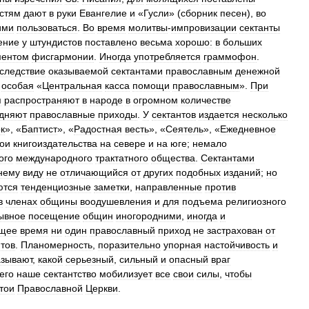
остям
дают
в
руки
Евангелие
и
«
Гусли
» (
сборник
песен
),
во
ими
пользоваться
.
Во
время
молитвы
-
импровизации
сектанты
ение
у
штундистов
поставлено
весьма
хорошо:
в
больших
ментом
фисгармонии
.
Иногда
употребляется
граммофон
.
следствие
оказываемой
сектантами
православным
денежной
особая
«
Центральная
касса
помощи
православным
».
При
я
распространяют
в
народе
в
огромном
количестве
дняют
православные
приходы
.
У
сектантов
издается
несколько
к
», «
Баптист
», «
Радостная
весть
», «
Сеятель
», «
Ежедневное
ои
книгоиздательства
на
севере
и
на
юге
;
немало
ого
международного
трактатного
общества
.
Сектантами
нему
виду
не
отличающийся
от
других
подобных
изданий
;
но
ются
тенденциозные
заметки
,
направленные
против
в
членах
общины
воодушевления
и
для
подъема
религиозного
ывное
посещение
общин
иногородними
,
иногда
и
ящее
время
ни
один
православный
приход
не
застрахован
от
нтов
.
Планомерность
,
поразительно
упорная
настойчивость
и
азывают
,
какой
серьезный
,
сильный
и
опасный
враг
его
наше
сектантство
мобилизует
все
свои
силы
,
чтобы
тои
Православной
Церкви
.