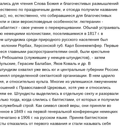
ались
для
чтения
Слова
Божия
и
благочестивых
размышлений
ественно
по
праздничным
дням
,
и
отсюда
получили
название
час
);
но
,
естественно
,
что
собиравшиеся
для
благочестивых
или
и
свои
вероисповедные
особенности:
лютеранин
-
набаптист
-
свое
учение
о
перекрещивании
.
Обычай
устраивать
ию
немецкими
колонистами
,
поселившимися
в
1817
г
.
в
ем
штундизма
среди
природного
русского
населения
был
й
колонии
Рорбах
,
Херсонской
губ
.
Карл
Бонекемпфер
.
Первые
еся
главными
распространителями
оной
,
были
крестьяне
н
Рябошапка
(
служившие
у
немцев
-
штундистов
), -
затем
бульские
,
Герасим
Балабан
,
Яков
Коваль
и
др
.
В
штундизм
охватил
уже
весь
юг
и
центральные
губернии
России
.
ринял
определенной
сектантской
организации
.
В
нем
царило
ия
,
и
относительно
культа
.
Многие
из
увлекшихся
лжеучением
ношений
с
Православной
Церковью
,
хотя
уже
и
относились
иям
ее
.
Штундисты
выделились
в
отдельную
секту
и
разорвали
олько
тогда
,
когда
слились
с
баптистами
,
от
которых
и
получили
ослужебный
строй
.
Как
символ
своей
веры
,
они
приняли
во
енное
в
1849
г
.
на
первой
генеральной
конференции
немецких
печатано
в
1906
г
.
на
русском
языке
.
Приняв
баптистское
сты
отказались
от
первого
названия
и
стали
называть
себя